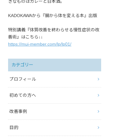
きなものはカレーと日本酒。
KADOKAWAから『腸から体を変える本』出版
特別講義『体質改善を終わらせる慢性症状の改
善術』はこちら↓↓
https://mui-member.com/lp/lp01/
カテゴリー
プロフィール
初めての方へ
改善事例
目的