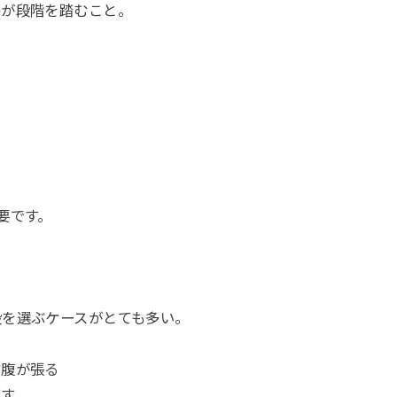
のが段階を踏むこと。
要です。
段を選ぶケースがとても多い。
お腹が張る
下す