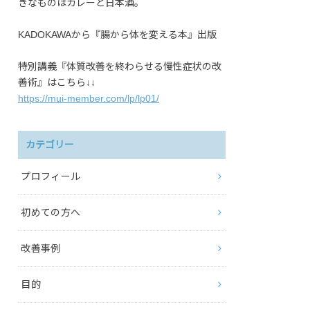
きなものはカレーと日本酒。
KADOKAWAから『腸から体を変える本』出版
特別講義『体質改善を終わらせる慢性症状の改
善術』はこちら↓↓
https://mui-member.com/lp/lp01/
カテゴリー
プロフィール
初めての方へ
改善事例
目的