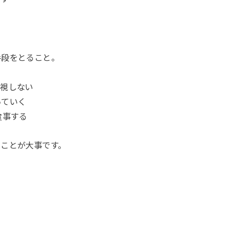
手段をとること。
敵視しない
いていく
食事する
ることが大事です。