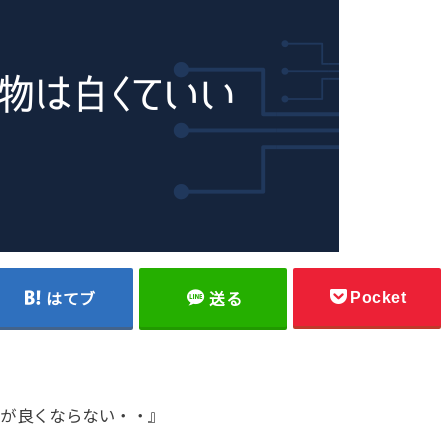
Pocket
はてブ
送る
調が良くならない・・』