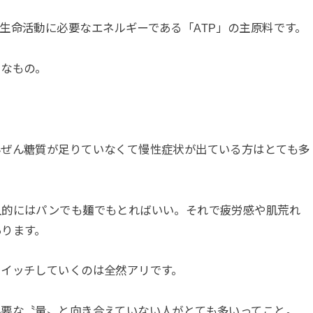
生命活動に必要なエネルギーである「ATP」の主原料です。
うなもの。
んぜん糖質が足りていなくて慢性症状が出ている方はとても多
人的にはパンでも麺でもとればいい。それで疲労感や肌荒れ
あります。
スイッチしていくのは全然アリです。
必要な〝量〟と向き合えていない人がとても多いってこと。