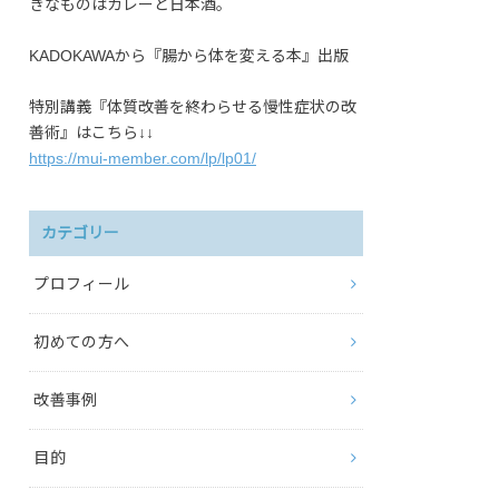
きなものはカレーと日本酒。
KADOKAWAから『腸から体を変える本』出版
特別講義『体質改善を終わらせる慢性症状の改
善術』はこちら↓↓
https://mui-member.com/lp/lp01/
カテゴリー
プロフィール
初めての方へ
改善事例
目的