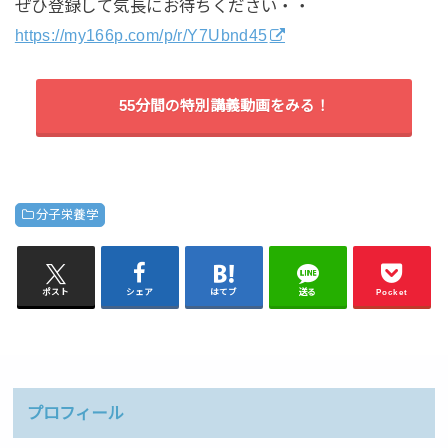
ぜひ登録して気長にお待ちください・・
https://my166p.com/p/r/Y7Ubnd45
55分間の特別講義動画をみる！
分子栄養学
ポスト
シェア
はてブ
送る
Pocket
プロフィール