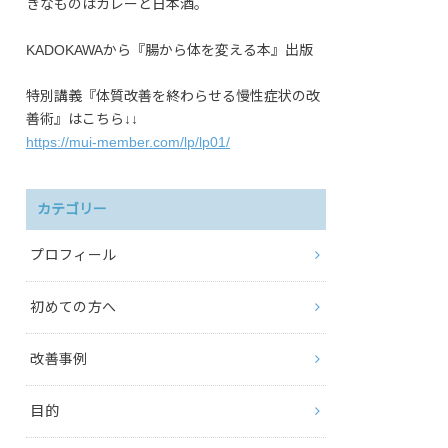
きなものはカレーと日本酒。
KADOKAWAから『腸から体を変える本』出版
特別講義『体質改善を終わらせる慢性症状の改
善術』はこちら↓↓
https://mui-member.com/lp/lp01/
カテゴリー
プロフィール
初めての方へ
改善事例
目的