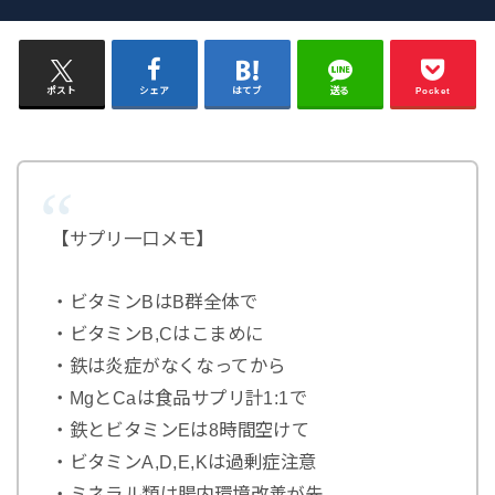
ポスト
シェア
はてブ
送る
Pocket
【サプリ一口メモ】
・ビタミンBはB群全体で
・ビタミンB,Cはこまめに
・鉄は炎症がなくなってから
・MgとCaは食品サプリ計1:1で
・鉄とビタミンEは8時間空けて
・ビタミンA,D,E,Kは過剰症注意
・ミネラル類は腸内環境改善が先