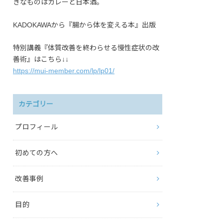
きなものはカレーと日本酒。
KADOKAWAから『腸から体を変える本』出版
特別講義『体質改善を終わらせる慢性症状の改
善術』はこちら↓↓
https://mui-member.com/lp/lp01/
カテゴリー
プロフィール
初めての方へ
改善事例
目的