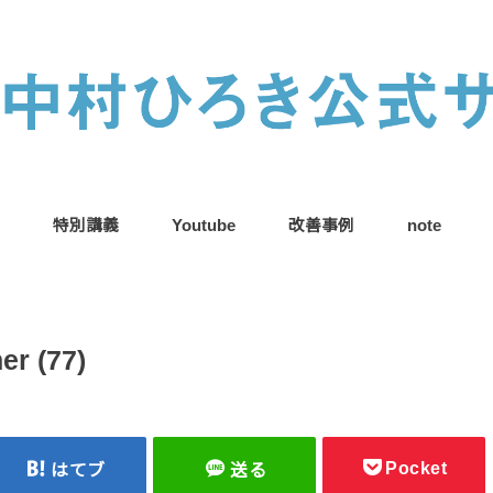
特別講義
Youtube
改善事例
note
er (77)
Pocket
はてブ
送る