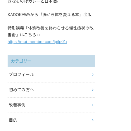
きなものはカレーと日本酒。
KADOKAWAから『腸から体を変える本』出版
特別講義『体質改善を終わらせる慢性症状の改
善術』はこちら↓↓
https://mui-member.com/lp/lp01/
カテゴリー
プロフィール
初めての方へ
改善事例
目的