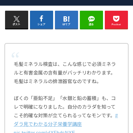
ポスト
シェア
はてブ
送る
Pocket
毛髪ミネラル検査は、こんな感じで必須ミネラ
ルと有害金属の含有量がバッチリわかります。
毛髪はミネラルの排泄器官なのですね。
ぼくの「亜鉛不足」「水銀と鉛の蓄積」も、コ
レで明確になりました。自分のカラダを知って
こそ的確な対策が立てられるってなモンです。
#
ダラ見でわかる分子栄養学講座
pic.twitter.com/vIXFbdcNXE