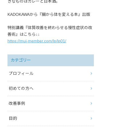
きなものはカレーと日本酒。
KADOKAWAから『腸から体を変える本』出版
特別講義『体質改善を終わらせる慢性症状の改
善術』はこちら↓↓
https://mui-member.com/lp/lp01/
カテゴリー
プロフィール
初めての方へ
改善事例
目的