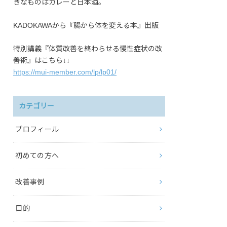
きなものはカレーと日本酒。
KADOKAWAから『腸から体を変える本』出版
特別講義『体質改善を終わらせる慢性症状の改
善術』はこちら↓↓
https://mui-member.com/lp/lp01/
カテゴリー
プロフィール
初めての方へ
改善事例
目的