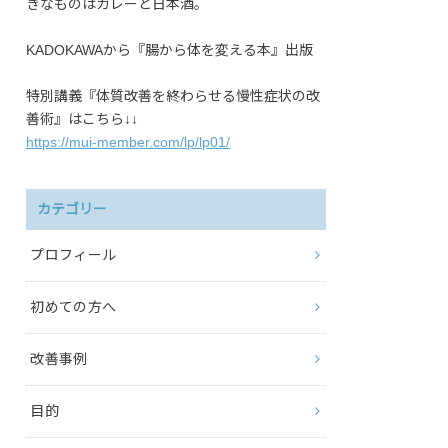
きなものはカレーと日本酒。
KADOKAWAから『腸から体を変える本』出版
特別講義『体質改善を終わらせる慢性症状の改
善術』はこちら↓↓
https://mui-member.com/lp/lp01/
カテゴリー
プロフィール
初めての方へ
改善事例
目的