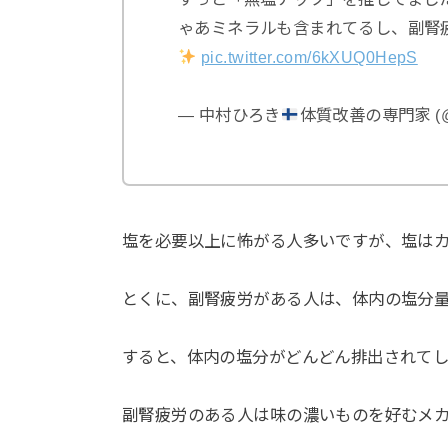
ゃあミネラルも含まれてるし、副腎
pic.twitter.com/6kXUQ0HepS
— 中村ひろき
体質改善の専門家 (@yo
塩を必要以上に怖がる人多いですが、塩は
とくに、副腎疲労がある人は、体内の塩分
すると、体内の塩分がどんどん排出されて
副腎疲労のある人は味の濃いものを好むメ