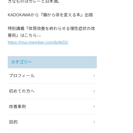
きなものはカレーと日本酒。
KADOKAWAから『腸から体を変える本』出版
特別講義『体質改善を終わらせる慢性症状の改
善術』はこちら↓↓
https://mui-member.com/lp/lp01/
カテゴリー
プロフィール
初めての方へ
改善事例
目的