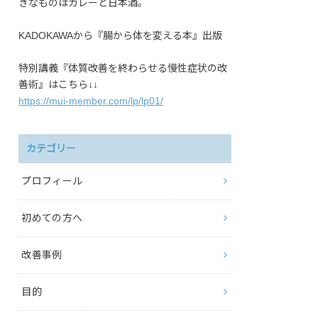
きなものはカレーと日本酒。
KADOKAWAから『腸から体を変える本』出版
特別講義『体質改善を終わらせる慢性症状の改
善術』はこちら↓↓
https://mui-member.com/lp/lp01/
カテゴリー
プロフィール
初めての方へ
改善事例
目的