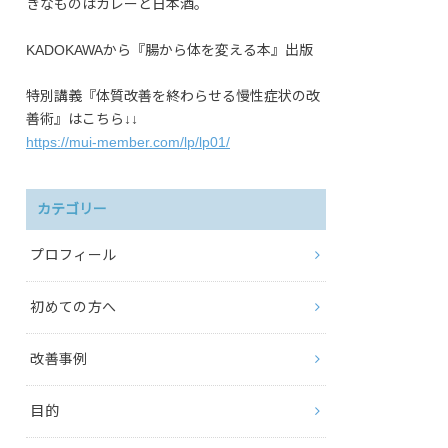
きなものはカレーと日本酒。
KADOKAWAから『腸から体を変える本』出版
特別講義『体質改善を終わらせる慢性症状の改
善術』はこちら↓↓
https://mui-member.com/lp/lp01/
カテゴリー
プロフィール
初めての方へ
改善事例
目的